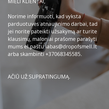
MIELI KLIENTAI,
Norime informuoti, kad vyksta
parduotuvės atnaujinimo darbai, tad
jei norite pateikti užsakymą ar turite
klausimų, maloniai prašome parašyti
mums el.paštu labas@dropofsmell.lt
arba skambinti +37068345585.
AČIŪ UŽ SUPRATINGUMĄ.