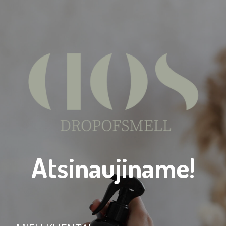
Atsinaujiname!