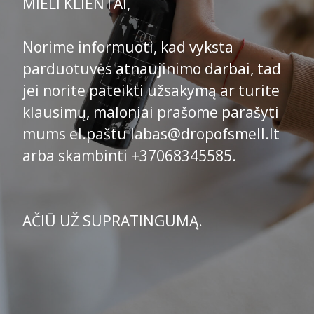
MIELI KLIENTAI,
Norime informuoti, kad vyksta
parduotuvės atnaujinimo darbai, tad
jei norite pateikti užsakymą ar turite
klausimų, maloniai prašome parašyti
mums el.paštu labas@dropofsmell.lt
arba skambinti +37068345585.
AČIŪ UŽ SUPRATINGUMĄ.