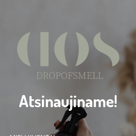
Atsinaujiname!