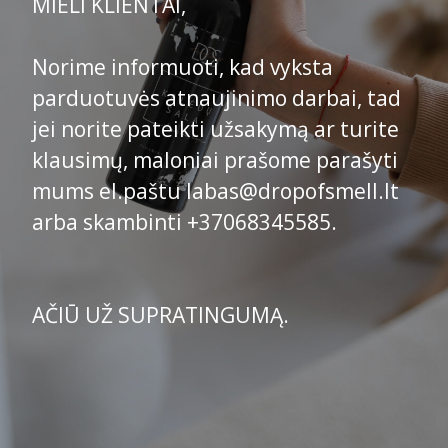
MIELI KLIENTAI,
Norime informuoti, kad vyksta
parduotuvės atnaujinimo darbai, tad
jei norite pateikti užsakymą ar turite
klausimų, maloniai prašome parašyti
mums el.paštu labas@dropofsmell.lt
arba skambinti +37068345585.
AČIŪ UŽ SUPRATINGUMĄ.