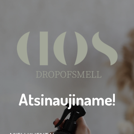
Atsinaujiname!