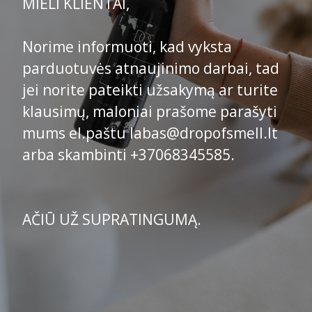
MIELI KLIENTAI,
Norime informuoti, kad vyksta
parduotuvės atnaujinimo darbai, tad
jei norite pateikti užsakymą ar turite
klausimų, maloniai prašome parašyti
mums el.paštu labas@dropofsmell.lt
arba skambinti +37068345585.
AČIŪ UŽ SUPRATINGUMĄ.