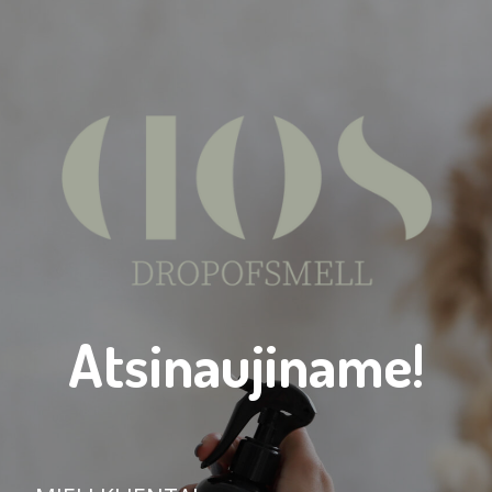
Atsinaujiname!