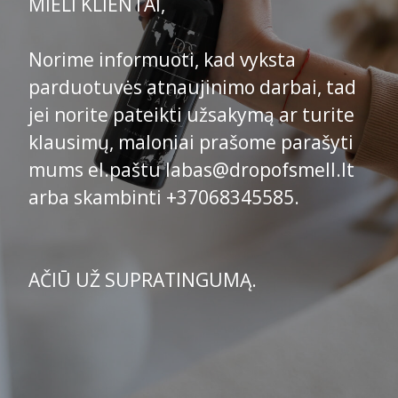
MIELI KLIENTAI,
Norime informuoti, kad vyksta
parduotuvės atnaujinimo darbai, tad
jei norite pateikti užsakymą ar turite
klausimų, maloniai prašome parašyti
mums el.paštu labas@dropofsmell.lt
arba skambinti +37068345585.
AČIŪ UŽ SUPRATINGUMĄ.