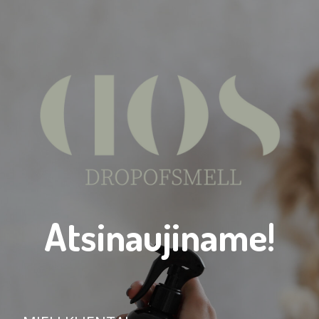
Atsinaujiname!