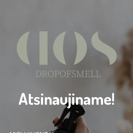
Atsinaujiname!