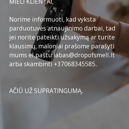
MIELI KLIENTAI,
Norime informuoti, kad vyksta
parduotuvės atnaujinimo darbai, tad
jei norite pateikti užsakymą ar turite
klausimų, maloniai prašome parašyti
mums el.paštu labas@dropofsmell.lt
arba skambinti +37068345585.
AČIŪ UŽ SUPRATINGUMĄ.