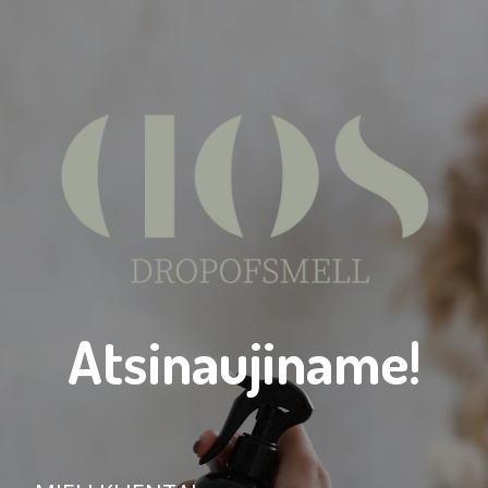
Atsinaujiname!