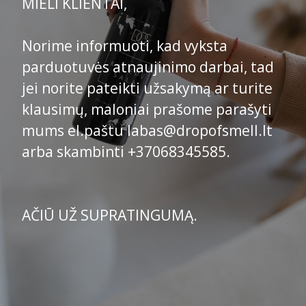
MIELI KLIENTAI,
Norime informuoti, kad vyksta
parduotuvės atnaujinimo darbai, tad
jei norite pateikti užsakymą ar turite
klausimų, maloniai prašome parašyti
mums el.paštu labas@dropofsmell.lt
arba skambinti +37068345585.
AČIŪ UŽ SUPRATINGUMĄ.