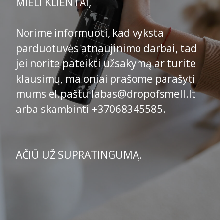
MIELI KLIENTAI,
Norime informuoti, kad vyksta
parduotuvės atnaujinimo darbai, tad
jei norite pateikti užsakymą ar turite
klausimų, maloniai prašome parašyti
mums el.paštu labas@dropofsmell.lt
arba skambinti +37068345585.
AČIŪ UŽ SUPRATINGUMĄ.