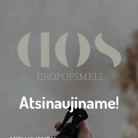
Atsinaujiname!