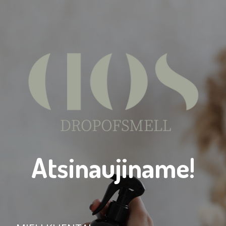
Atsinaujiname!