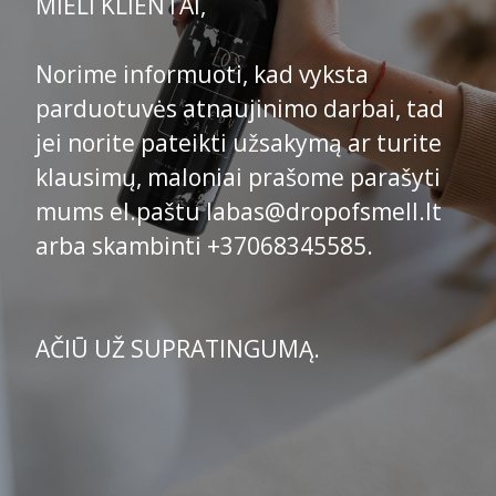
MIELI KLIENTAI,
Norime informuoti, kad vyksta
parduotuvės atnaujinimo darbai, tad
jei norite pateikti užsakymą ar turite
klausimų, maloniai prašome parašyti
mums el.paštu labas@dropofsmell.lt
arba skambinti +37068345585.
AČIŪ UŽ SUPRATINGUMĄ.