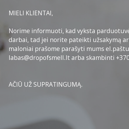
MIELI KLIENTAI,
Norime informuoti, kad vyksta parduotuv
darbai, tad jei norite pateikti užsakymą ar
maloniai prašome parašyti mums el.pašt
labas@dropofsmell.lt arba skambinti +37
AČIŪ UŽ SUPRATINGUMĄ.