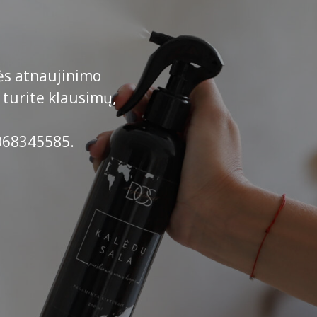
ės atnaujinimo
 turite klausimų,
u
068345585.