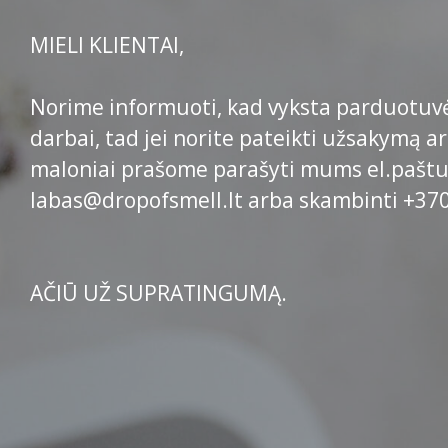
MIELI KLIENTAI,
Norime informuoti, kad vyksta parduotuv
darbai, tad jei norite pateikti užsakymą ar
maloniai prašome parašyti mums el.pašt
labas@dropofsmell.lt arba skambinti +37
AČIŪ UŽ SUPRATINGUMĄ.