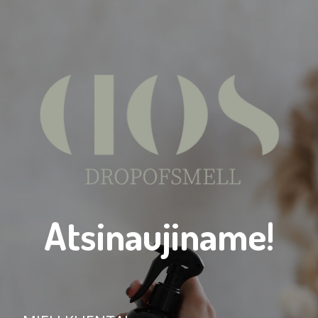
Atsinaujiname!