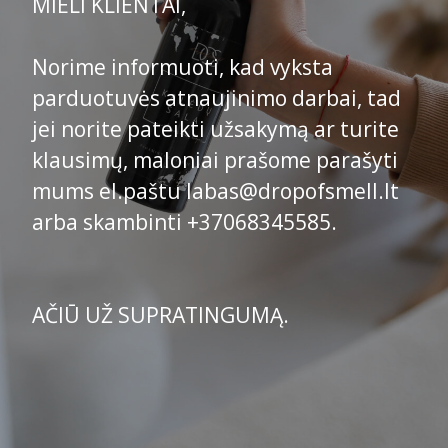
MIELI KLIENTAI,
Norime informuoti, kad vyksta
parduotuvės atnaujinimo darbai, tad
jei norite pateikti užsakymą ar turite
klausimų, maloniai prašome parašyti
mums el.paštu labas@dropofsmell.lt
arba skambinti +37068345585.
AČIŪ UŽ SUPRATINGUMĄ.